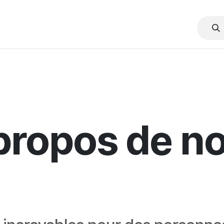
Presse
Mes Documents
AKTus-CCI
Évènements
L'H
propos de n