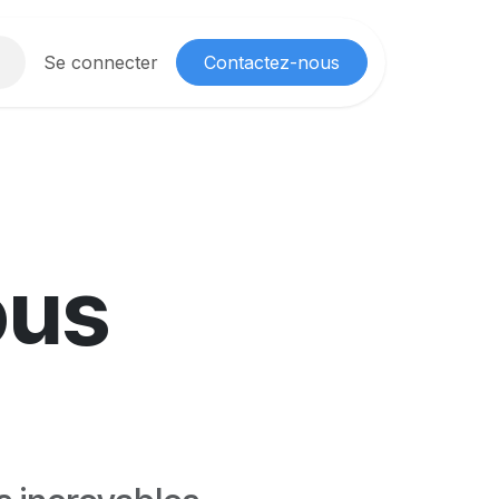
obbiz
Se connecter
Informations
Mes informations de Société
Contactez-nous
Aide
ous