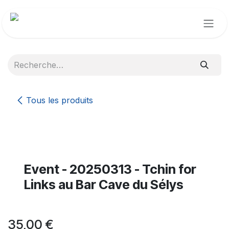
Se rendre au contenu
Tous les produits
Event - 20250313 - Tchin for
Links au Bar Cave du Sélys
35,00
€