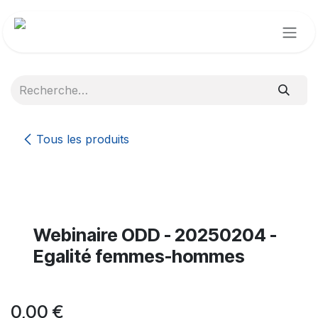
Se rendre au contenu
Tous les produits
Webinaire ODD - 20250204 -
Egalité femmes-hommes
0,00
€