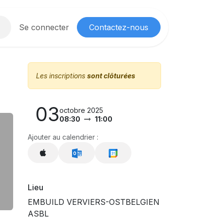
obbiz
Se connecter
Informations
Mes informations de Société
Contactez-nous
Aide
Les inscriptions
sont clôturées
03
octobre 2025
08:30
11:00
Ajouter au calendrier :
Lieu
EMBUILD VERVIERS-OSTBELGIEN
ASBL