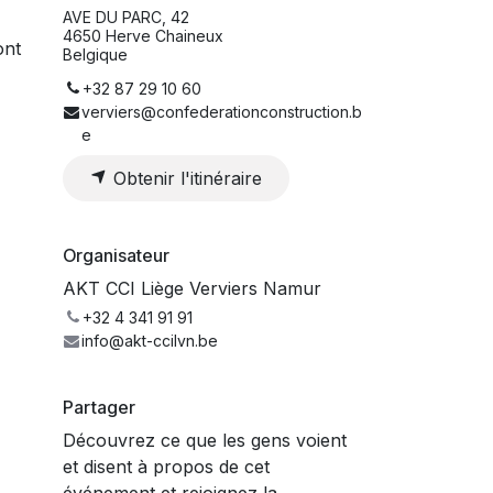
AVE DU PARC, 42
4650 Herve Chaineux
ont
Belgique
+32 87 29 10 60
verviers@confederationconstruction.b
e
Obtenir l'itinéraire
Organisateur
AKT CCI Liège Verviers Namur
+32 4 341 91 91
info@akt-ccilvn.be
Partager
Découvrez ce que les gens voient
et disent à propos de cet
événement et rejoignez la