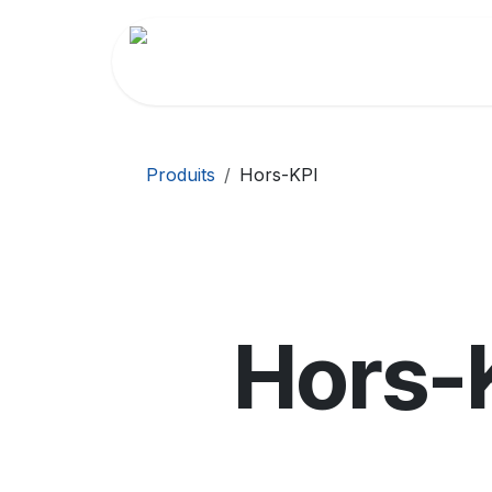
Se rendre au contenu
Répertoire des Membres
Revue de 
Produits
Hors-KPI
Hors-